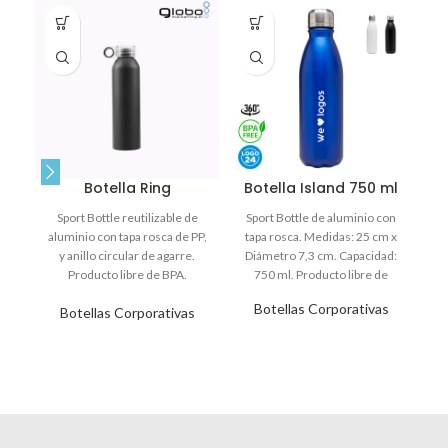
Botella Ring
Botella Island 750 ml
Sport Bottle reutilizable de
Sport Bottle de aluminio con
aluminio con tapa rosca de PP,
tapa rosca. Medidas: 25 cm x
ac
y anillo circular de agarre.
Diámetro 7,3 cm. Capacidad:
ta
Producto libre de BPA.
750 ml. Producto libre de
d
Medidas:
Botellas Corporativas
Botellas Corporativas