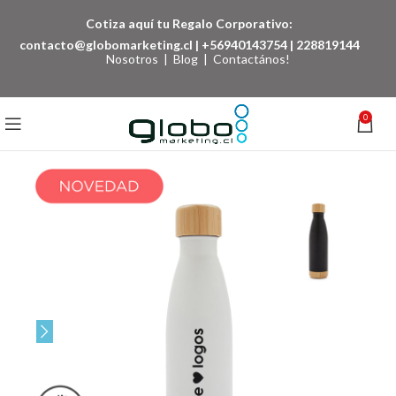
Cotiza aquí tu Regalo Corporativo:
contacto@globomarketing.cl
|
+56940143754
|
228819144
Nosotros
|
Blog
|
Contactános!
0