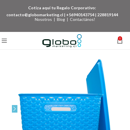
Cotiza aquí tu Regalo Corporativo:
contacto@globomarketing.cl
|
+56940143754
|
228819144
Nosotros
|
Blog
|
Contactános!
0