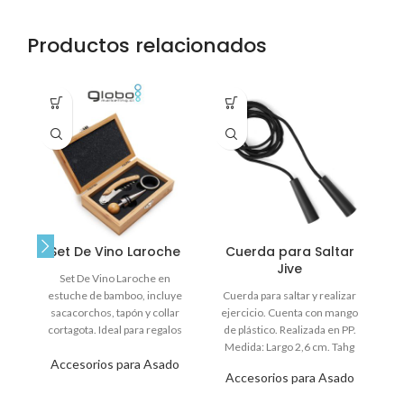
Productos relacionados
Set De Vino Laroche
Cuerda para Saltar
S
Jive
Set De Vino Laroche en
estuche de bamboo, incluye
Cuerda para saltar y realizar
S
sacacorchos, tapón y collar
ejercicio. Cuenta con mango
ma
cortagota. Ideal para regalos
de plástico. Realizada en PP.
I
corporativos elegantes.
Medida: Largo 2,6 cm. Tahg
Accesorios para Asado
Accesorios para Asado