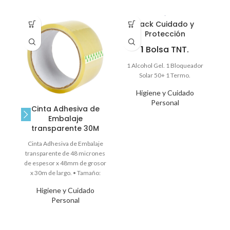
Pack Cuidado y
Protección
1
Bolsa TNT.
Ge
7
1 Alcohol Gel. 1 Bloqueador
I
Solar 50+ 1 Termo.
Higiene y Cuidado
Personal
Cinta Adhesiva de
Embalaje
transparente 30M
Cinta Adhesiva de Embalaje
transparente de 48 micrones
de espesor x 48mm de grosor
x 30m de largo. • Tamaño:
Higiene y Cuidado
Personal