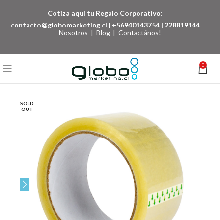
Cotiza aquí tu Regalo Corporativo:
contacto@globomarketing.cl
|
+56940143754
|
228819144
Nosotros
|
Blog
|
Contactános!
0
SOLD
OUT