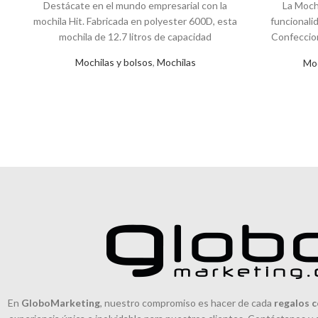
Destácate en el mundo empresarial con la
La Moch
mochila Hit. Fabricada en polyester 600D, esta
funcionali
mochila de 12.7 litros de capacidad
Confeccio
reforzada co
Mochilas y bolsos
,
Mochilas
Moc
ofrece 
notebook y t
para tus e
capacid
compañera id
En
GloboMarketing
, nuestro compromiso es hacer de cada
regalos c