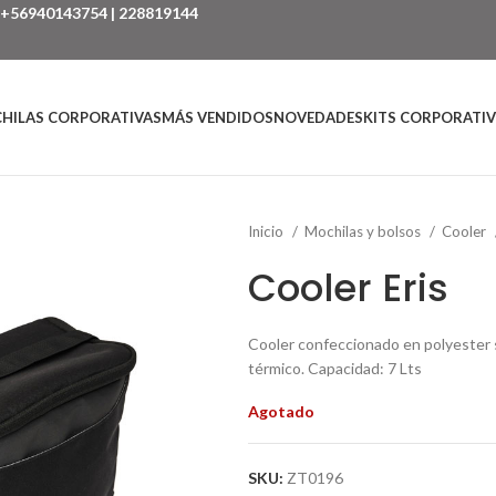
+56940143754
|
228819144
HILAS CORPORATIVAS
MÁS VENDIDOS
NOVEDADES
KITS CORPORATI
Inicio
Mochilas y bolsos
Cooler
Cooler Eris
Cooler confeccionado en polyester s
térmico. Capacidad: 7 Lts
Agotado
SKU:
ZT0196