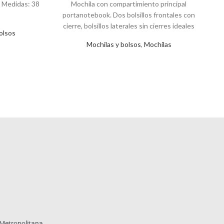
. Medidas: 38
Mochila con compartimiento principal
E
portanotebook. Dos bolsillos frontales con
d
cierre, bolsillos laterales sin cierres ideales
r
olsos
para botellitas Espaldar y tiras acolchadas.
Mochilas y bolsos
,
Mochilas
Medidas: 30 x 12,5 x 45 cm. Capacidad: 17 Lts.
Notebook: 15Â¨. Wagner
Metropolitana