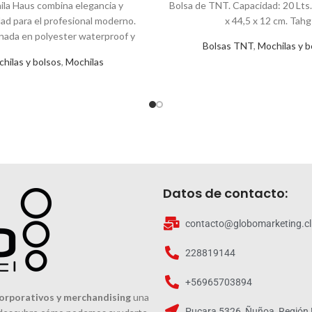
ila Haus combina elegancia y
Bolsa de TNT. Capacidad: 20 Lts
dad para el profesional moderno.
x 44,5 x 12 cm. Tahg
nada en polyester waterproof y
Bolsas TNT
,
Mochilas y b
n polyester mallado anti fricción,
hilas y bolsos
,
Mochilas
compartimentos seguros para
ablet, además de bolsillos ocultos
senciales. Su diseño innovador y
ad de 19 Lts hacen de ella la
eal para tus jornadas laborales y
viajes.
Datos de contacto:
contacto@globomarketing.cl
228819144
+56965703894
orporativos y merchandising
una
Pucara 5326, Ñuñoa, Región 