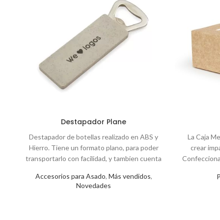
Destapador Plane
Destapador de botellas realizado en ABS y
La Caja Me
Hierro. Tiene un formato plano, para poder
crear imp
transportarlo con facilidad, y tambien cuenta
Confeccionad
diseñada co
Accesorios para Asado
,
Más vendidos
,
solo protege 
Novedades
también 
sostenibilid
para