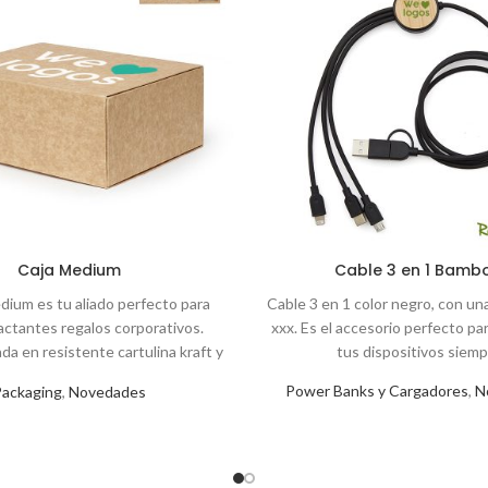
Caja Medium
Cable 3 en 1 Bamb
dium es tu aliado perfecto para
Cable 3 en 1 color negro, con un
actantes regalos corporativos.
xxx. Es el accesorio perfecto p
a en resistente cartulina kraft y
tus dispositivos siemp
n cantos reforzados, esta caja no
Power Banks y Cargadores
,
N
Packaging
,
Novedades
lo que hay en su interior, sino que
añade un toque de elegancia y
ad a tus obsequios. Personalízala
 hacerla aún más especial.