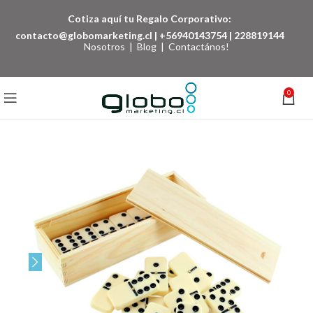
Cotiza aquí tu Regalo Corporativo:
contacto@globomarketing.cl
|
+56940143754
|
228819144
Nosotros
|
Blog
|
Contactános!
0