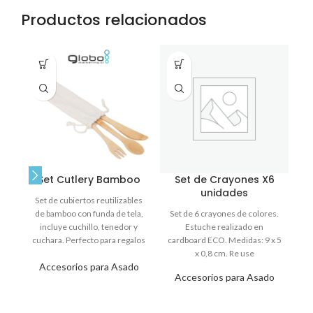
Productos relacionados
Set Cutlery Bamboo
Set de Crayones X6
unidades
Set de cubiertos reutilizables
de bamboo con funda de tela,
Set de 6 crayones de colores.
e
incluye cuchillo, tenedor y
Estuche realizado en
cuchara. Perfecto para regalos
cardboard ECO. Medidas: 9 x 5
c
corporativos sostenibles.
x 0,8 cm. Re use
Accesorios para Asado
Accesorios para Asado