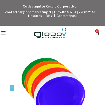
Cotiza aquí tu Regalo Corporativo:
contacto@globomarketing.cl
|
+56940143754
|
228819144
Nosotros
|
Blog
|
Contactános!
0