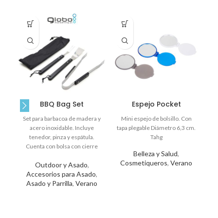
BBQ Bag Set
Espejo Pocket
Set para barbacoa de madera y
Mini espejo de bolsillo. Con
acero inoxidable. Incluye
tapa plegable Diámetro 6,3 cm.
Ll
tenedor, pinza y espátula.
Tahg
Cuenta con bolsa con cierre
an
Belleza y Salud
,
ajustable. Medidas:
7,
Cosmetiqueros
,
Verano
Outdoor y Asado
,
Accesorios para Asado
,
Ll
Asado y Parrilla
,
Verano