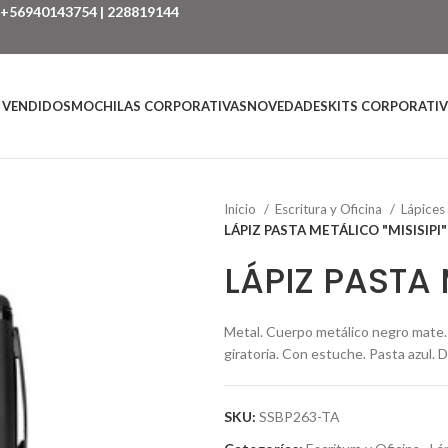
+56940143754
|
228819144
 VENDIDOS
MOCHILAS CORPORATIVAS
NOVEDADES
KITS CORPORATI
Inicio
Escritura y Oficina
Lápices
LÁPIZ PASTA METÁLICO "MISISIPI"
LÁPIZ PASTA 
Metal. Cuerpo metálico negro mate. C
giratoria. Con estuche. Pasta azul. 
SKU:
SSBP263-TA