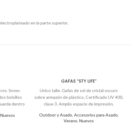
electroplateado en la parte superior.
GAFAS “STY LIFE”
tros. Snow:
Unico talle. Gafas de sol de cristal oscuro
os bolsillos
sobre armazón de plástico. Certificado UV 400,
guarda dentro
clase 3. Amplio espacio de impresión.
ompartimento
l
Outdoor y Asado
,
Accesorios para Asado
,
,
Nuevos
onado y porta
Verano
,
Nuevos
V
dos bolsillos
r acolchonada