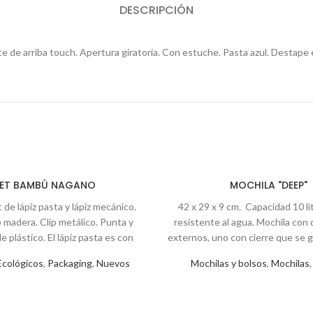
DESCRIPCIÓN
te de arriba touch. Apertura giratoria. Con estuche. Pasta azul. Destape 
ET BAMBÚ NAGANO
MOCHILA "DEEP"
de lápiz pasta y lápiz mecánico.
42 x 29 x 9 cm. Capacidad 10 li
madera. Clip metálico. Punta y
resistente al agua. Mochila con d
e plástico. El lápiz pasta es con
externos, uno con cierre que se 
 y pasta negra. Viene en caja de
de la costura y otro pequeño. C
Ecológicos
,
Packaging
,
Nuevos
Mochilas y bolsos
,
Mochilas
ón que simula ser madera.
principal con porta laptop acolch
tablet, porta celular, bolígrafo y 
pequeños de red. Parte posterio