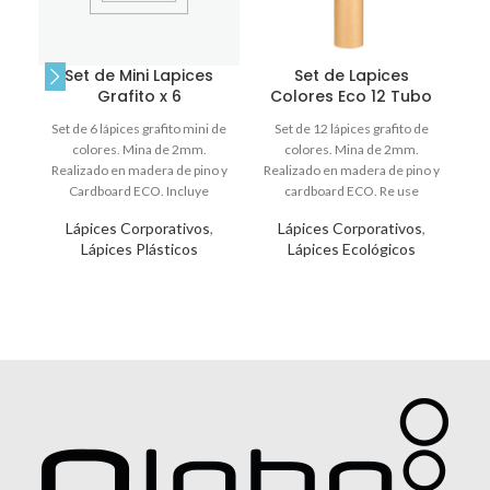
Set de Mini Lapices
Set de Lapices
Grafito x 6
Colores Eco 12 Tubo
Set de 6 lápices grafito mini de
Set de 12 lápices grafito de
e
colores. Mina de 2mm.
colores. Mina de 2mm.
m
Realizado en madera de pino y
Realizado en madera de pino y
pa
Cardboard ECO. Incluye
cardboard ECO. Re use
Lápices Corporativos
,
Lápices Corporativos
,
Lápices Plásticos
Lápices Ecológicos