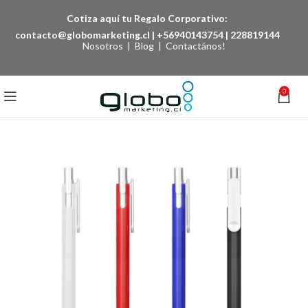
Cotiza aquí tu Regalo Corporativo:
contacto@globomarketing.cl
|
+56940143754
|
228819144
Nosotros
|
Blog
|
Contactános!
0