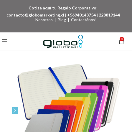
Cotiza aquí tu Regalo Corporativo:
contacto@globomarketing.cl
|
+56940143754
|
228819144
Nosotros
|
Blog
|
Contactános!
0