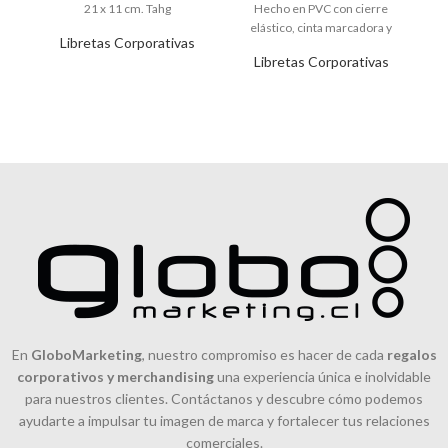
21 x 11 cm. Tahg
Hecho en PVC con cierre
y 
elástico, cinta marcadora y
Libretas Corporativas
Libretas Corporativas
En
GloboMarketing
, nuestro compromiso es hacer de cada
regalos
corporativos y merchandising
una experiencia única e inolvidable
para nuestros clientes. Contáctanos y descubre cómo podemos
ayudarte a impulsar tu imagen de marca y fortalecer tus relaciones
comerciales.