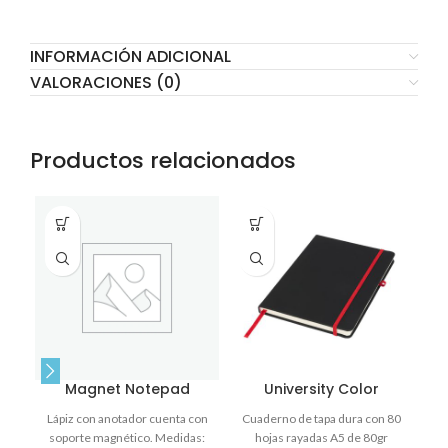
INFORMACIÓN ADICIONAL
VALORACIONES (0)
Productos relacionados
I
p
p
Magnet Notepad
University Color
s
Lápiz con anotador cuenta con
Cuaderno de tapa dura con 80
ex
soporte magnético. Medidas:
hojas rayadas A5 de 80gr
pe