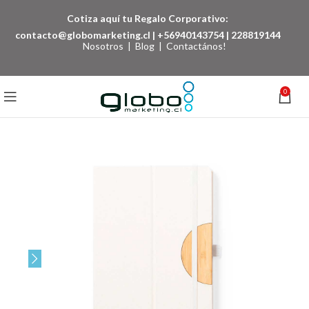
Cotiza aquí tu Regalo Corporativo:
contacto@globomarketing.cl
|
+56940143754
|
228819144
Nosotros
|
Blog
|
Contactános!
0