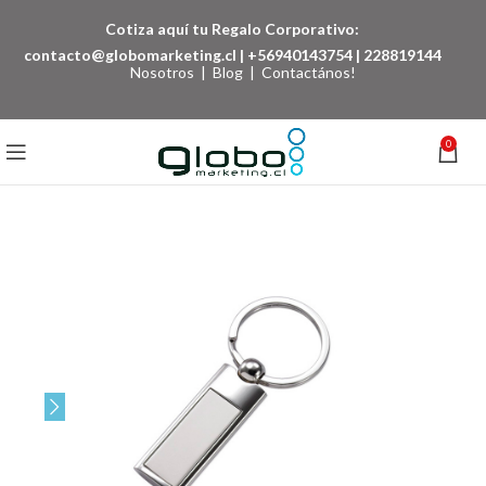
Cotiza aquí tu Regalo Corporativo:
contacto@globomarketing.cl
|
+56940143754
|
228819144
Nosotros
|
Blog
|
Contactános!
0