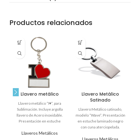
Productos relacionados
Llavero metálico
Llavero Metálico
L
Satinado
Llavero metálico “I♥”, para
Sublimación. Incluye argolla
Llavero Metálico satinado,
re
llavero de Acero inoxidable.
modelo “Wave”. Presentación
e
Presentación en estuche
en estuche laminado negro
negro con cama aterciopelada
con cuna aterciopelada.
I
Llaveros Metálicos
negra. •
IMPORTANTE: oferta hasta el
Llaveros Metálicos
30 de diciembre