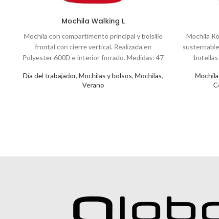
Mochila Walking L
Mochila con compartimento principal y bolsillo
Mochila Ro
frontal con cierre vertical. Realizada en
sustentable
Polyester 600D e interior forrado. Medidas: 47
botellas
x 30 x 14,5 cm. Capacidad: 20 Lts.
corporat
Día del trabajador
,
Mochilas y bolsos
,
Mochilas
,
Mochila
Verano
C