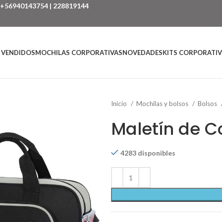
+56940143754
|
228819144
 VENDIDOS
MOCHILAS CORPORATIVAS
NOVEDADES
KITS CORPORATI
Inicio
Mochilas y bolsos
Bolsos
Maletín de 
4283 disponibles