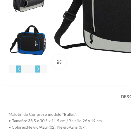
Click to enlarge
DES
Maletín de Congreso modelo “Bullet”.
• Tamaño: 38.5 x 30.5 x 11.5 cm / Bolsillo 26 x 19 cm.
• Colores:Negro/Azul (02), Negro/Gris (07).