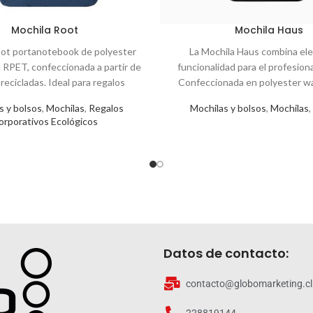
Mochila Root
Mochila Haus
ot portanotebook de polyester
La Mochila Haus combina ele
 RPET, confeccionada a partir de
funcionalidad para el profesion
 recicladas. Ideal para regalos
Confeccionada en polyester wa
ivos ecológicos y funcionales.
reforzada con polyester mallado a
s y bolsos
,
Mochilas
,
Regalos
Mochilas y bolsos
,
Mochilas
,
ofrece compartimentos segu
orporativos Ecológicos
notebook y tablet, además de bols
para tus esenciales. Su diseño 
capacidad de 19 Lts hacen de
compañera ideal para tus jornada
viajes.
Datos de contacto:
contacto@globomarketing.cl