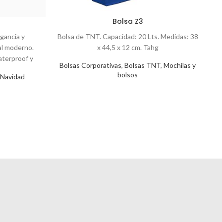
Bolsa Z3
gancia y
Bolsa de TNT. Capacidad: 20 Lts. Medidas: 38
al moderno.
x 44,5 x 12 cm. Tahg
terproof y
Bolsas Corporativas
,
Bolsas TNT
,
Mochilas y
nti fricción,
bolsos
Navidad
ros para
Me
illos ocultos
innovador y
 ella la
s laborales y