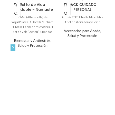
Estilo de Vida
PACK CUIDADO
Saludable – Namaste
PERSONAL
1 Mat (Alfombrilla) de
1 Bolsa TNT 1 Toalla Microfibra
Pa
Yoga/Pilates. 1 Botella “Belize”.
1 Set de afeitadora y Peine
pr
1 Toalla Facial de microfibra. 1
po
Accesorios para Asado
,
Set de vela “Zensu” 1 Bandas
e
Salud y Protección
Bienestar y Antiestrés
,
tr
Salud y Protección
d
c
Su
b
33
ad