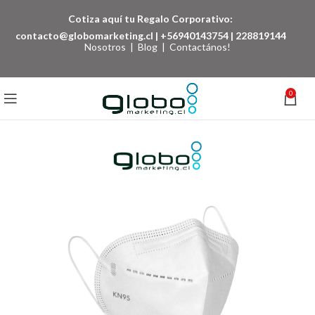
Cotiza aquí tu Regalo Corporativo:
contacto@globomarketing.cl
|
+56940143754
|
228819144
Nosotros
|
Blog
|
Contactános!
0