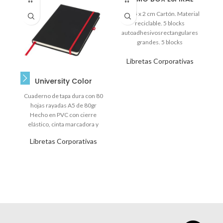
7 x 7,5 x 2 cm Cartón. Material
reciclable. 5 blocks
autoadhesivosrectangulares
M
grandes. 5 blocks
autoadhesivos rectangulares
a
Libretas Corporativas
chicos. Anillado.
University Color
Cuaderno de tapa dura con 80
hojas rayadas A5 de 80gr
Hecho en PVC con cierre
elástico, cinta marcadora y
Libretas Corporativas