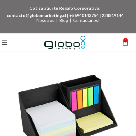
Cotiza aquí tu Regalo Corporativo:
contacto@globomarketing.cl
|
+56940143754
|
228819144
Nosotros
|
Blog
|
Contactános!
0