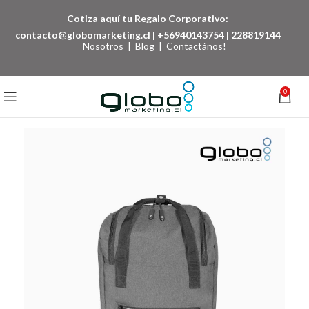
Cotiza aquí tu Regalo Corporativo:
contacto@globomarketing.cl
|
+56940143754
|
228819144
Nosotros
|
Blog
|
Contactános!
0