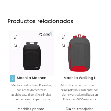
Productos relacionados
Mochila Machen
Mochila Walking L
Mochila realizada en Poliester,
Mochila con compartimento
R
con respaldo y correas
principal y bolsillo frontal con
C
acolchadas. El bolsillo principal
cierre vertical. Realizada en
p
con cierre es de apertura de
Polyester 600D e interior
180Â°, tiene
forrado. Medidas: 47 x 30 x
Mochilas y bolsos
,
Día del trabajador
,
14,5 cm. Capacidad: 20 Lts.