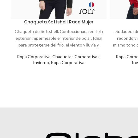
Chaqueta Softshell Race Mujer
Chaqueta de Softshell. Confeccionada en tela
Sudadera de
exterior impermeable e interior de polar. Ideal
redondo y 
para protegerse del frío, el viento y lluvia y
mismo tono d
poder realizar actividades de trabajo o
frontal
Ropa Corporativa
,
Chaquetas Corporativas
,
Ropa Corpo
recreativas al aire libre.
confecc
Invierno
,
Ropa Corporativa
Inv