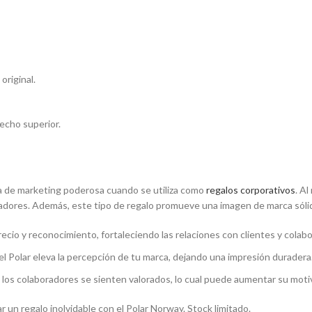
original.
recho superior.
ta de marketing poderosa cuando se utiliza como
regalos corporativos
. A
oradores. Además, este tipo de regalo promueve una imagen de marca sólid
cio y reconocimiento, fortaleciendo las relaciones con clientes y colab
l Polar eleva la percepción de tu marca, dejando una impresión duradera
o, los colaboradores se sienten valorados, lo cual puede aumentar su moti
 un regalo inolvidable con el Polar Norway. Stock limitado.