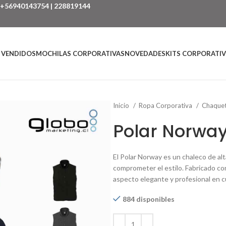
+56940143754
|
228819144
 VENDIDOS
MOCHILAS CORPORATIVAS
NOVEDADES
KITS CORPORATI
Inicio
Ropa Corporativa
Chaquet
Polar Norwa
El Polar Norway es un chaleco de alt
comprometer el estilo. Fabricado co
aspecto elegante y profesional en c
884 disponibles