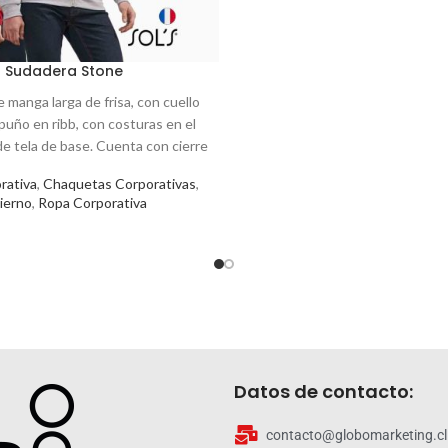
Sudadera Stone
 manga larga de frisa, con cuello
puño en ribb, con costuras en el
e tela de base. Cuenta con cierre
 y capucha. Esta prenda está
rativa
,
Chaquetas Corporativas
,
ionada en 50% algodón - 50%
ierno
,
Ropa Corporativa
poliester.
Datos de contacto:
contacto@globomarketing.cl