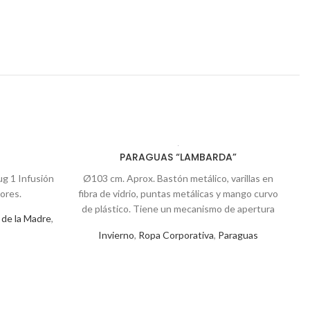
PARAGUAS “LAMBARDA”
g 1 Infusión
Ø103 cm. Aprox. Bastón metálico, varillas en
ores.
fibra de vidrio, puntas metálicas y mango curvo
de plástico. Tiene un mecanismo de apertura
 de la Madre
,
de botón. Con cierre de velcro.
Invierno
,
Ropa Corporativa
,
Paraguas