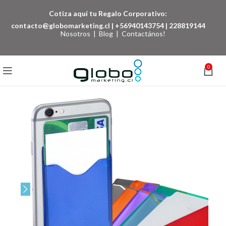
Cotiza aquí tu Regalo Corporativo:
contacto@globomarketing.cl
|
+56940143754
|
228819144
Nosotros
|
Blog
|
Contactános!
0