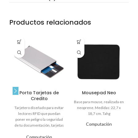
Productos relacionados
Pe
ve
Porta Tarjetas de
Mousepad Neo
Credito
Base para mouse, realizada en
Tarjetero diseñado para evitar
neoprene. Medidas: 22,7 x
lectores RFID que puedan
18,7 cm. Tahg
poner en peligro la seguridad
Computación
de tu documentación, tarjetas
de crédito o
Computación