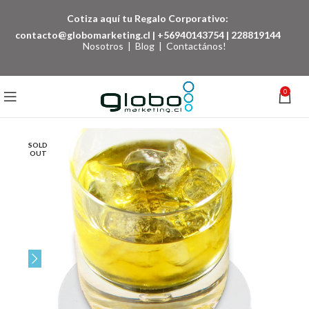
Cotiza aquí tu Regalo Corporativo:
contacto@globomarketing.cl
|
+56940143754
|
228819144
Nosotros
|
Blog
|
Contactános!
0
SOLD
OUT