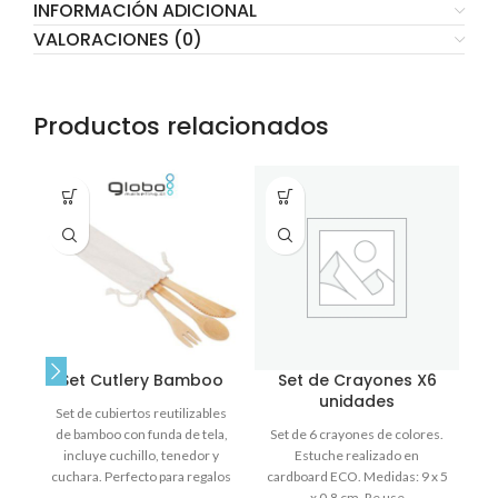
INFORMACIÓN ADICIONAL
VALORACIONES (0)
Productos relacionados
Set Cutlery Bamboo
Set de Crayones X6
unidades
Set de cubiertos reutilizables
de bamboo con funda de tela,
Set de 6 crayones de colores.
e
incluye cuchillo, tenedor y
Estuche realizado en
cuchara. Perfecto para regalos
cardboard ECO. Medidas: 9 x 5
c
corporativos sostenibles.
x 0,8 cm. Re use