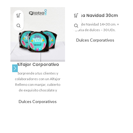
Bolsa Navidad 30cm
B
Bolsa de Navidad 14×30 cm. +
Bo
Bolsa de dulces – 30 UDs.
Dulces Corporativos
Alfajor Corporativo
Sorprende a tus clientes y
colaboradores con un Alfajor
Relleno con manjar, cubierto
de exquisito chocolate y
personalizado con el logo de tu
Dulces Corporativos
empresa. Un detalle dulce que
deja huella.