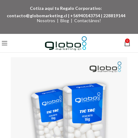
Cotiza aquí tu Regalo Corporativo:
contacto@globomarketing.cl
|
+56940143754
|
228819144
Nosotros
|
Blog
|
Contactános!
0