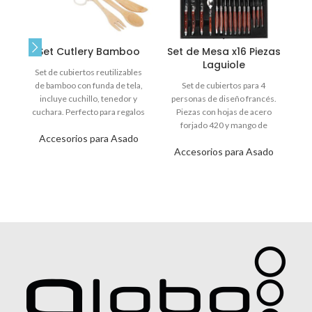
Set Cutlery Bamboo
Set de Mesa x16 Piezas
Laguiole
Set de cubiertos reutilizables
de bamboo con funda de tela,
Set de cubiertos para 4
incluye cuchillo, tenedor y
personas de diseño francés.
cuchara. Perfecto para regalos
Piezas con hojas de acero
m
corporativos sostenibles.
forjado 420 y mango de
co
Accesorios para Asado
madera
Accesorios para Asado
3