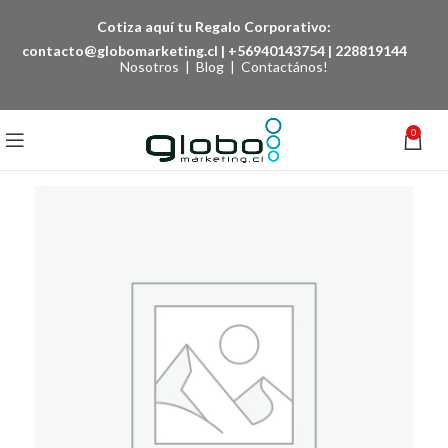
Cotiza aquí tu Regalo Corporativo:
contacto@globomarketing.cl
|
+56940143754
|
228819144
Nosotros
|
Blog
|
Contactános!
0