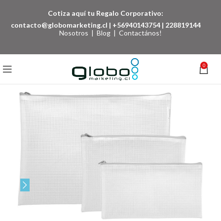
Cotiza aquí tu Regalo Corporativo:
contacto@globomarketing.cl
|
+56940143754
|
228819144
Nosotros
|
Blog
|
Contactános!
0