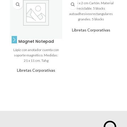
7 x 7,5 x 2 cm Cartón. Material
reciclable. 5 blocks
autoadhesivosrectangulares
M
grandes. 5 blocks
autoadhesivos rectangulares
a
Libretas Corporativas
chicos. Anillado.
Magnet Notepad
Lápiz con anotador cuenta con
soporte magnético. Medidas:
21 x 11 cm. Tahg
Libretas Corporativas