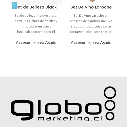
Set de Belleza Black
Set De Vino Laroche
Set de belleza, incluye tijera,
Set De Vino Laroche en
Se
cortauñas, pinza de depilar y
estuche de bamboo, incluye
lima, todos en acero
sacacorchos, tapón y collar
inoxidable color negro. El
cortagota. Ideal para regalos
C
estuche de
corporativos elegantes.
Accesorios para Asado
Accesorios para Asado