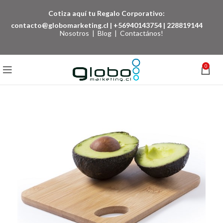
Cotiza aquí tu Regalo Corporativo:
contacto@globomarketing.cl
|
+56940143754
|
228819144
Nosotros
|
Blog
|
Contactános!
0