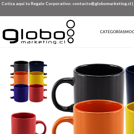
Cotiza aquí tu Regalo Corporativo:
contacto@globomarketing.cl
|
CATEGORÍAS
MOC