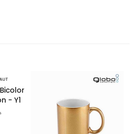
PAUT
Bicolor
n - Y1
s