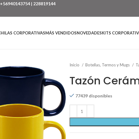
+56940143754
|
228819144
HILAS CORPORATIVAS
MÁS VENDIDOS
NOVEDADES
KITS CORPORATI
Inicio
Botellas, Termos y Mugs
T
Tazón Cerám
77439 disponibles