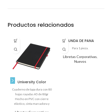
Productos relacionados
FUNDA DE PANA
M
Para 1 pieza.
Libretas Corporativas
,
Nuevos
a
ch
University Color
Cuaderno de tapa dura con 80
hojas rayadas A5 de 80gr
Hecho en PVC con cierre
elástico, cinta marcadora y