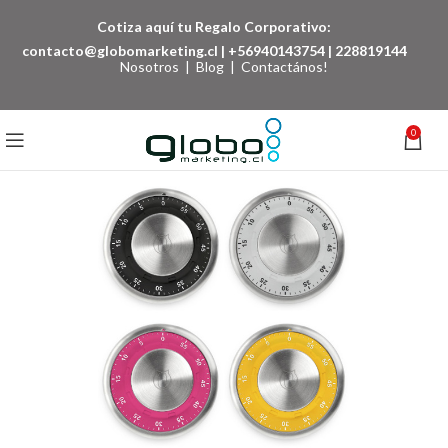
Cotiza aquí tu Regalo Corporativo:
contacto@globomarketing.cl
|
+56940143754
|
228819144
Nosotros
|
Blog
|
Contactános!
0