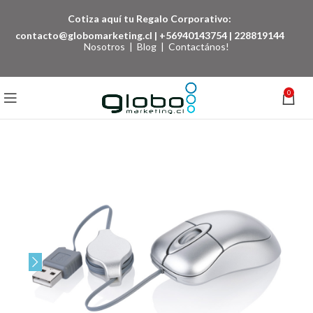
Cotiza aquí tu Regalo Corporativo:
contacto@globomarketing.cl
|
+56940143754
|
228819144
Nosotros
|
Blog
|
Contactános!
0