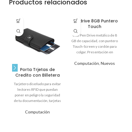
Productos relacionados
Pendrive 8GB Puntero
Touch
USB Pen Drive metálico de 8
R
GB de capacidad, con puntero
f
Touch-Screen y cordón para
re
colgar. Presentación en
estuche de Aluminio con
Computación
,
Nuevos
ventana. Tamaño: Pendrive 1.2
Porta Trjetas de
x 5.5 x 0.8 cm / Estuche 6.2 x 9
Credito con Billetera
x 1.8 cm.
Tarjetero diseñado para evitar
lectores RFID que puedan
poner en peligro la seguridad
de tu documentación, tarjetas
de crédito o
Computación