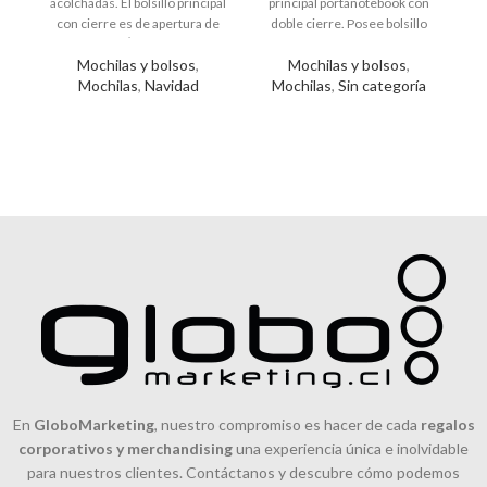
acolchadas. El bolsillo principal
principal portanotebook con
con cierre es de apertura de
doble cierre. Posee bolsillo
bo
180Â°, tiene
frontal con cierre y
Mochilas y bolsos
,
Mochilas y bolsos
,
compartimiento lateral
Mochilas
,
Navidad
Mochilas
,
Sin categoría
C
En
GloboMarketing
, nuestro compromiso es hacer de cada
regalos
corporativos y merchandising
una experiencia única e inolvidable
para nuestros clientes. Contáctanos y descubre cómo podemos