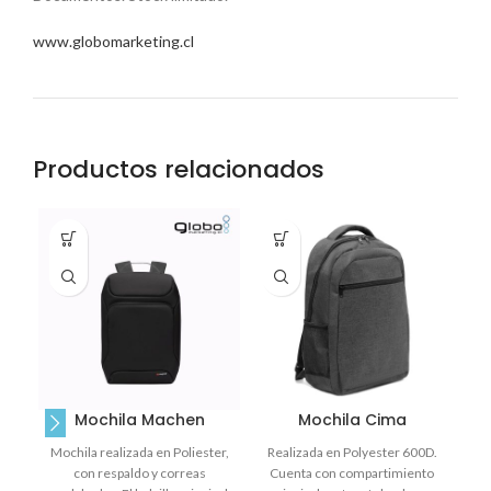
www.globomarketing.cl
Productos relacionados
Mochila Machen
Mochila Cima
Mochila realizada en Poliester,
Realizada en Polyester 600D.
M
con respaldo y correas
Cuenta con compartimiento
de