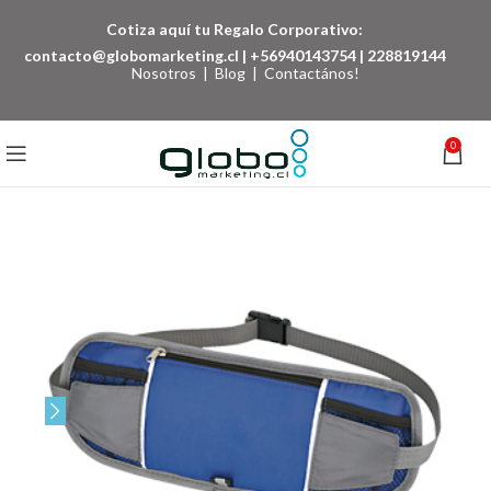
Cotiza aquí tu Regalo Corporativo:
contacto@globomarketing.cl
|
+56940143754
|
228819144
Nosotros
|
Blog
|
Contactános!
0