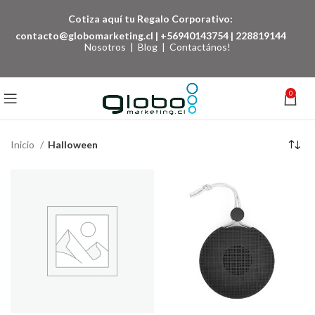
Cotiza aquí tu Regalo Corporativo:
contacto@globomarketing.cl
|
+56940143754
|
228819144
Nosotros
|
Blog
|
Contactános!
0
Inicio
Halloween