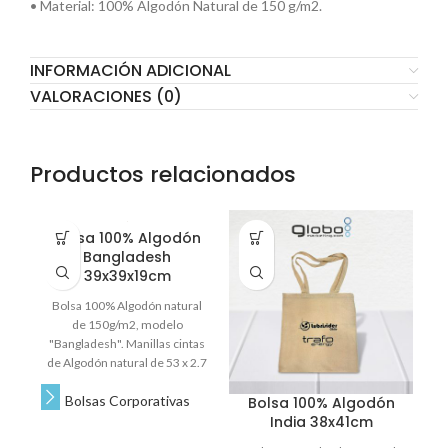
• Material: 100% Algodón Natural de 150 g/m2.
INFORMACIÓN ADICIONAL
VALORACIONES (0)
Productos relacionados
Bolsa 100% Algodón
B
Bangladesh
39x39x19cm
Co
Bolsa 100% Algodón natural
de 150g/m2, modelo
es
"Bangladesh". Manillas cintas
de Algodón natural de 53 x 2.7
ma
cm. aprox. c/u. 39 x 39 x 19 cm
ha
Bolsas Corporativas
aprox / Manillas de 53 x 2.7 cm
Bolsa 100% Algodón
aprox c/u. IMPORTANTE Tenga
India 38x41cm
d
presente que este modelo de