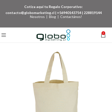
Cotiza aquí tu Regalo Corporativo:
contacto@globomarketing.cl
|
+56940143754
|
228819144
Nosotros
|
Blog
|
Contactános!
0