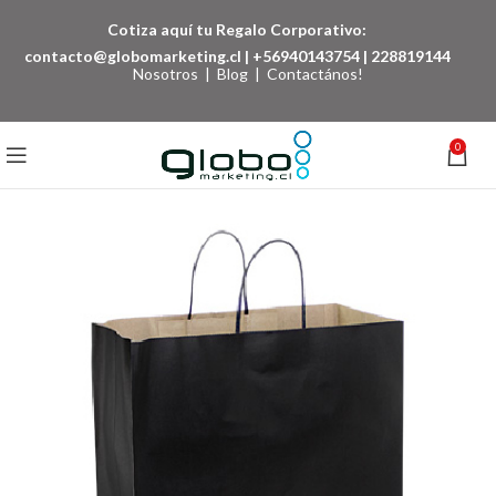
Cotiza aquí tu Regalo Corporativo:
contacto@globomarketing.cl
|
+56940143754
|
228819144
Nosotros
|
Blog
|
Contactános!
0