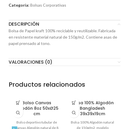
Categoría:
Bolsas Corporativas
DESCRIPCIÓN
Bolsa de Papel kraft 100% reciclable y reutilizable. Fabricada
en resistente material natural de 150g/m2. Contiene asas de
papel prensado al tono.
VALORACIONES (0)
Productos relacionados
Bolso Canvas
Bolsa 100% Algodón
Algodón 8oz 50xØ25
Bangladesh
cm
39x39x19cm
Sa
Bolso deportivo tubular de
Bolsa 100% Algodón natural
12
Canvas Algodón natural de 8
de 150g/m2, modelo
co