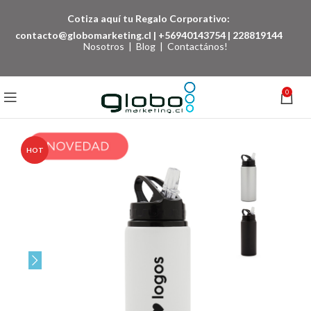
Cotiza aquí tu Regalo Corporativo:
contacto@globomarketing.cl
|
+56940143754
|
228819144
Nosotros
|
Blog
|
Contactános!
0
HOT