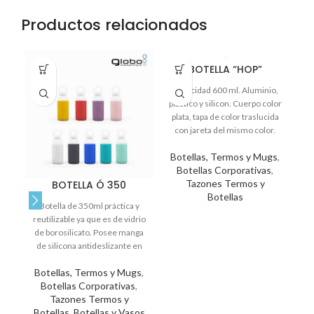
Productos relacionados
BOTELLA “HOP”
Capacidad 600 ml. Aluminio,
plástico y silicon. Cuerpo color
plata, tapa de color traslucida
con jareta del mismo color.
T566
Botellas, Termos y Mugs
,
Botellas Corporativas
,
Tazones Termos y
BOTELLA Ó 350
Botellas
Botella de 350ml práctica y
reutilizable ya que es de vidrio
de borosilicato. Posee manga
Va
de silicona antideslizante en
l
varios
Botellas, Termos y Mugs
,
B
Botellas Corporativas
,
pl
Tazones Termos y
Botellas
,
Botellas y Vasos
B