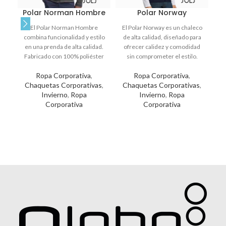
Polar Norman Hombre
Polar Norway
El Polar Norman Hombre
El Polar Norway es un chaleco
S
combina funcionalidad y estilo
de alta calidad, diseñado para
en una prenda de alta calidad.
ofrecer calidez y comodidad
p
Fabricado con 100% poliéster
sin comprometer el estilo.
el
y un tratamiento antipilling,
Fabricado con Micropolar
Ropa Corporativa
,
Ropa Corporativa
,
asegura mantener su aspecto
antipilling, este chaleco es
Chaquetas Corporativas
,
Chaquetas Corporativas
,
C
original por más tiempo,
perfecto para mantener un
Invierno
,
Ropa
Invierno
,
Ropa
convirtiéndose en el regalo
aspecto elegante y profesional
Corporativa
Corporativa
corporativo perfecto para
en cualquier entorno
mantener a tus clientes y
corporativo.
colaboradores cálidos y
cómodos.