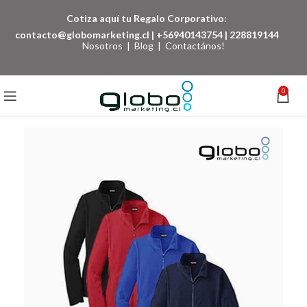
Cotiza aquí tu Regalo Corporativo:
contacto@globomarketing.cl
|
+56940143754
|
228819144
Nosotros
|
Blog
|
Contactános!
0