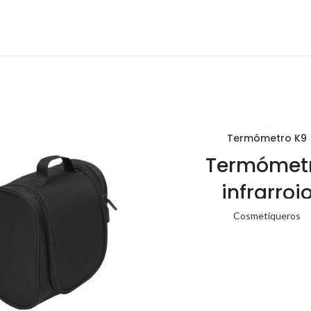
Termómetro K9
Termómet
infrarroj
profesional
Cosmetiqueros
rápida medic