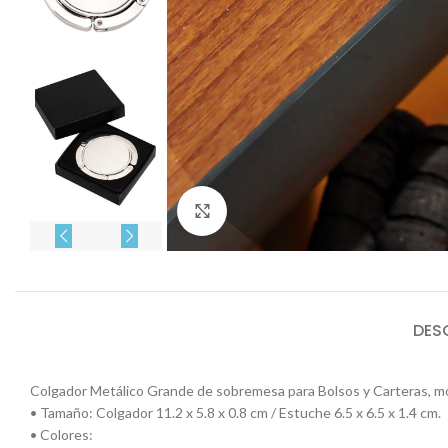
Click to enlarge
DES
Colgador Metálico Grande de sobremesa para Bolsos y Carteras, mo
• Tamaño: Colgador 11.2 x 5.8 x 0.8 cm / Estuche 6.5 x 6.5 x 1.4 cm.
• Colores: