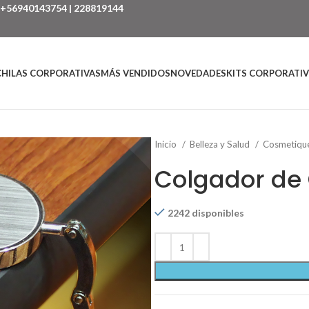
+56940143754
|
228819144
HILAS CORPORATIVAS
MÁS VENDIDOS
NOVEDADES
KITS CORPORATI
Inicio
Belleza y Salud
Cosmetiqu
Colgador de 
2242 disponibles