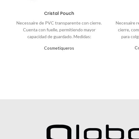
Cristal Pouch
Necessaire de PVC transparente con cierre.
Necesaire r
Cuenta con fuelle, permitiendo mayor
cierre, co
capacidad de guardado. Medidas:
para colg
25×20,5x7cm Tahg
C
Cosmetiqueros