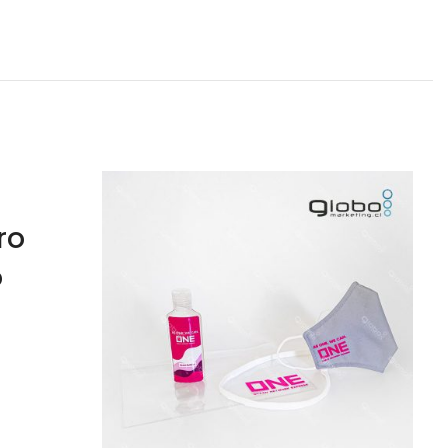
ro
o
 de
ión.