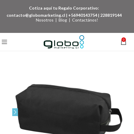
Cotiza aquí tu Regalo Corporativo:
contacto@globomarketing.cl
|
+56940143754
|
228819144
Nosotros
|
Blog
|
Contactános!
0