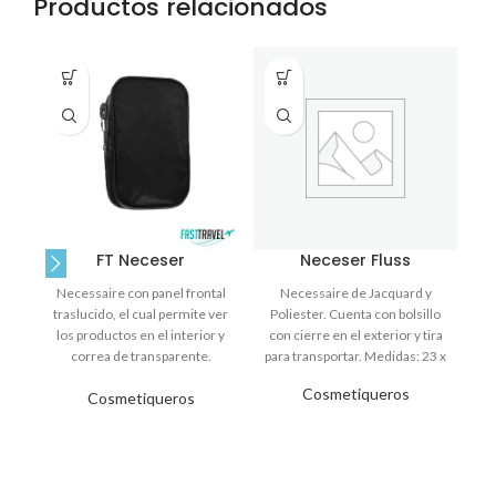
Productos relacionados
FT Neceser
Neceser Fluss
Necessaire con panel frontal
Necessaire de Jacquard y
traslucido, el cual permite ver
Poliester. Cuenta con bolsillo
p
los productos en el interior y
con cierre en el exterior y tira
c
correa de transparente.
para transportar. Medidas: 23 x
g
Medidas: 22
Cosmetiqueros
Cosmetiqueros