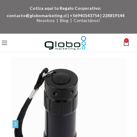
Cotiza aquí tu Regalo Corporativo:
contacto@globomarketing.cl
|
+56940143754
|
228819144
Nosotros
|
Blog
|
Contactános!
0