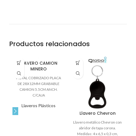
Productos relacionados
LLAVERO CAMION
MINERO
METAL COBRIZADO PLACA
DE 28X12MM GRABABLE
CAMION 5.5CM ANCH.
C/CAJA
Llaveros Plásticos
Llavero Chevron
Llavero metálico Chevron con
abridor de tapa corona.
Medidas: 4 x 6,5 x 0,3 cm,
se