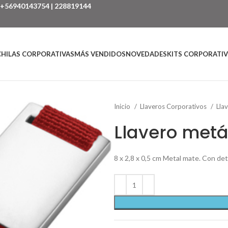
+56940143754
|
228819144
HILAS CORPORATIVAS
MÁS VENDIDOS
NOVEDADES
KITS CORPORATI
Inicio
Llaveros Corporativos
Lla
Llavero metá
8 x 2,8 x 0,5 cm Metal mate. Con deta