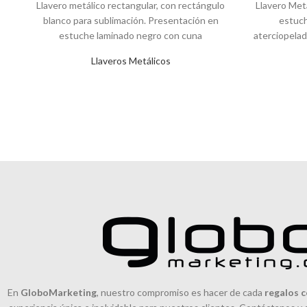
Llavero metálico rectangular, con rectángulo
Llavero Met
blanco para sublimación. Presentación en
estuch
estuche laminado negro con cuna
aterciopela
aterciopelada. IMPORTANTE Recuerde que
30
Llaveros Metálicos
todas
En
GloboMarketing
, nuestro compromiso es hacer de cada
regalos c