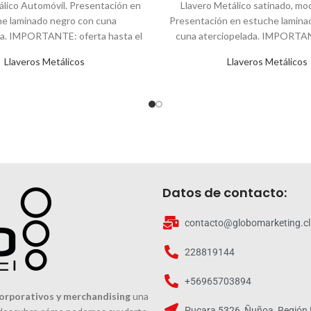
álico Automóvil. Presentación en
Llavero Metálico satinado, mod
e laminado negro con cuna
Presentación en estuche lamina
da. IMPORTANTE: oferta hasta el
cuna aterciopelada. IMPORTAN
 de diciembre de 2025.
hasta el 30 de diciemb
Llaveros Metálicos
Llaveros Metálicos
Datos de contacto:
contacto@globomarketing.cl
228819144
+56965703894
orporativos y merchandising
una
Pucara 5326, Ñuñoa, Región 