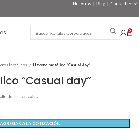
Nosotros
|
Blog
|
Contactános!
0
VOS
veros Metálicos
Llavero metálico “Casual day”
lico “Casual day”
lle de tela en color.
AGREGAR A LA COTIZACIÓN