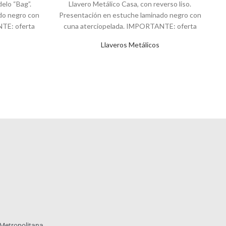
elo “Bag”.
Llavero Metálico Casa, con reverso liso.
Ll
do negro con
Presentación en estuche laminado negro con
TE: oferta
cuna aterciopelada. IMPORTANTE: oferta
a
re
hasta el 30 de
Llaveros Metálicos
Metropolitana