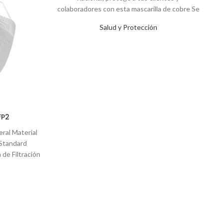
colaboradores con esta mascarilla de cobre Se
recomienda lavarla después de cada uso. No
Salud y Protección
planchar, no clorar, no centrifugar, no lavar en
seco y no usar suavizante, ya que este último
disminuye la efectividad del cobre.
Recomendaciones de uso: Recomendada para
el día a día, no para prestaciones médicas o
contacto médico con enfermos COVID-19. De
acuerdo a la OMS la única mascarilla autorizada
para usos médicos con contacto directo con
FP2
pacientes con COVID-19 son aquellas con
certificación N95.
ral Material
Standard
de Filtración
E