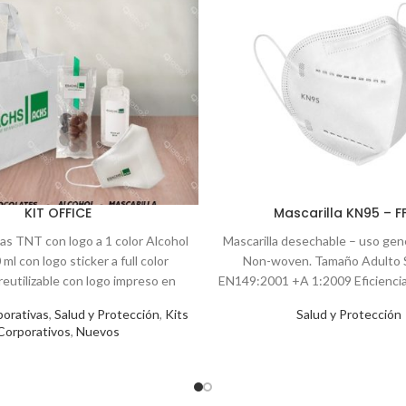
KIT OFFICE
Mascarilla KN95 – F
sas TNT con logo a 1 color Alcohol
Mascarilla desechable – uso gene
ml con logo sticker a full color
Non-woven. Tamaño Adulto 
 reutilizable con logo impreso en
EN149:2001 +A 1:2009 Eficiencia 
colates a elección *Venta mínima
95% Certificación C
porativas
,
Salud y Protección
,
Kits
Salud y Protección
100 unidades
Corporativos
,
Nuevos