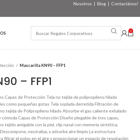
Nosotros
|
Blog
|
Contactános!
0
VOS
otección
Mascarilla KN90 – FFP1
N90 – FFP1
es Capas de Protección Tela no tejida de polipropileno hilado
les como pequeñas gotas Tela soplada derretida Filtración de
 no tejida de Polipropileno hilado Absorbe el gas caliente exhalado
a y cómoda Capas de Protección Diseño plegable de tres capas,
 no tejido amigable con la piel, clip nasal con memoria sintética,
 Descompone, neutraliza, y adsorbe aire limpio La estructura
 filtrar el polvo en el aire y proporcionar un espacio de respiración