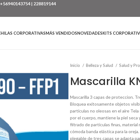
+56940143754
|
228819144
HILAS CORPORATIVAS
MÁS VENDIDOS
NOVEDADES
KITS CORPORATI
Inicio
Belleza y Salud
Salud y Pr
Mascarilla K
Mascarilla 3 capas de proteccion. Tr
Bloquea exitosamente objetos visib
partículas no oleosas en el aire Tela
por el cuerpo, mantiene la piel sec
filtrado de partículas finas, material
cómoda banda elástica para la oreja.
plegable de tres capas se adapta para