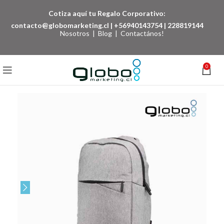
Cotiza aquí tu Regalo Corporativo:
contacto@globomarketing.cl
|
+56940143754
|
228819144
Nosotros
|
Blog
|
Contactános!
0