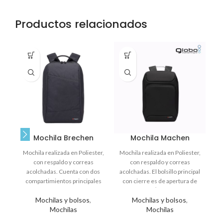
Productos relacionados
Mochila Brechen
Mochila Machen
Mochila realizada en Poliester,
Mochila realizada en Poliester,
R
con respaldo y correas
con respaldo y correas
C
acolchadas. Cuenta con dos
acolchadas. El bolsillo principal
p
compartimientos principales
con cierre es de apertura de
con cierre, uno de ellos
180Â°, tiene
Mochilas y bolsos
,
Mochilas y bolsos
,
completamente
Mochilas
Mochilas