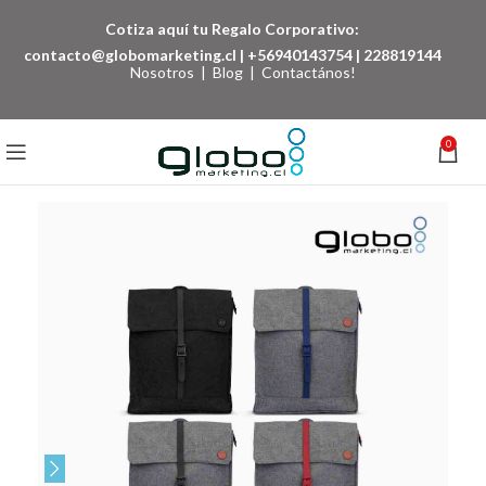
Cotiza aquí tu Regalo Corporativo:
contacto@globomarketing.cl
|
+56940143754
|
228819144
Nosotros
|
Blog
|
Contactános!
0