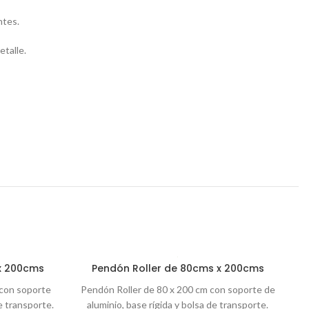
ntes.
etalle.
 x 200cms
Pendón Roller de 80cms x 200cms
 con soporte
Pendón Roller de 80 x 200 cm con soporte de
E
e transporte.
aluminio, base rígida y bolsa de transporte.