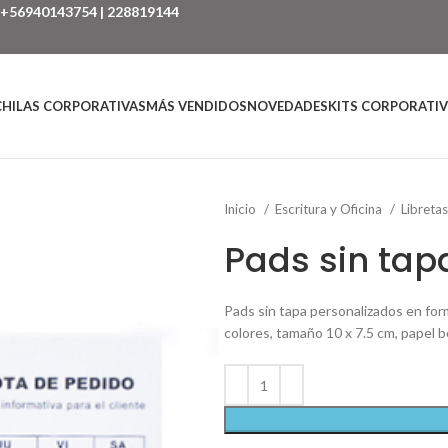
+56940143754
|
228819144
HILAS CORPORATIVAS
MÁS VENDIDOS
NOVEDADES
KITS CORPORATI
Inicio
Escritura y Oficina
Libreta
Pads sin tap
Pads sin tapa personalizados en for
colores, tamaño 10 x 7.5 cm, papel b