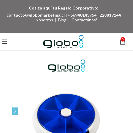
Cotiza aquí tu Regalo Corporativo:
contacto@globomarketing.cl
|
+56940143754
|
228819144
Nosotros
|
Blog
|
Contactános!
0