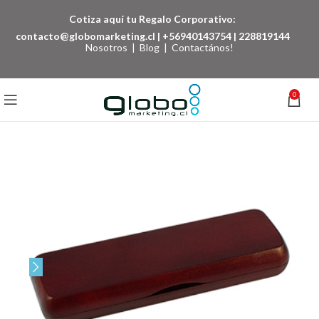
Cotiza aquí tu Regalo Corporativo:
contacto@globomarketing.cl
|
+56940143754
|
228819144
Nosotros
|
Blog
|
Contactános!
0