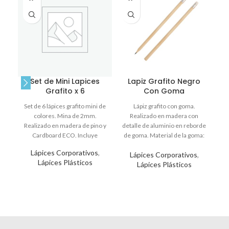
Set de Mini Lapices
Lapiz Grafito Negro
Grafito x 6
Con Goma
L
Set de 6 lápices grafito mini de
Lápiz grafito con goma.
colores. Mina de 2mm.
Realizado en madera con
Realizado en madera de pino y
detalle de aluminio en reborde
Cardboard ECO. Incluye
de goma. Material de la goma:
Caucho.
Lápices Corporativos
,
Lápices Corporativos
,
Lápices Plásticos
Lápices Plásticos