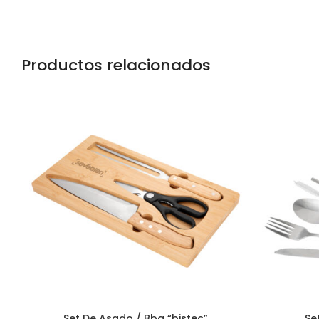
Productos relacionados
Set De Asado / Bbq “bistec”
Se