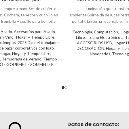
 siempre a manoSet de cubiertos.
Iluminación que transfor
: Cuchara, tenedor y cuchillo en
ambienteGuirnalda de luces retrá
 Bombilla y cepillo para bombilla
portátil. Linterna recargable. Ti
largo de luz
 Asado
,
Accesorios para Asado
,
Tecnologia
,
Computación
,
Hoga
r y Vino
,
Hogar y Tiempo Libre
,
Libre
,
Tecno Electrónicos
,
Te
satiempos
,
2025 Día del trabajador
,
ACCESORIOS USB
,
Hogar
,
H
de bazar corporativos con logo
,
DECORACIÓN
,
Hogar y Tiem
Hogar
,
Hogar y Tiempo Libre
,
Novedades
,
Tecnolog
,
Temporada de Verano
,
Tiempo
O - GOURMET - SOMMELIER
Datos de contacto: