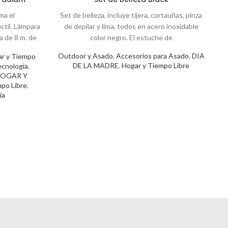
ma el
Set de belleza, incluye tijera, cortauñas, pinza
ctil. Lámpara
de depilar y lima, todos en acero inoxidable
ra de 8 m. de
color negro. El estuche de
B
Outdoor y Asado
,
Accesorios para Asado
,
DIA
r y Tiempo
DE LA MADRE
,
Hogar y Tiempo Libre
cnologia
,
OGAR Y
po Libre
,
ía