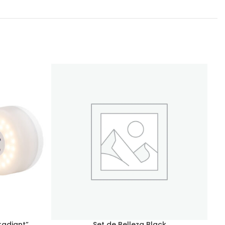
radiant”
Set de Belleza Black