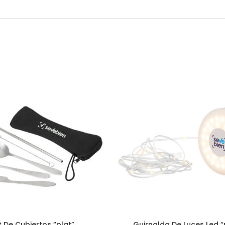
t De Cubiertos “plat”
Guirnalda De Luces Led “