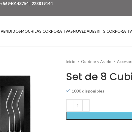
+56940143754
|
228819144
 VENDIDOS
MOCHILAS CORPORATIVAS
NOVEDADES
KITS CORPORATI
Inicio
Outdoor y Asado
Accesor
Set de 8 Cub
1000 disponibles