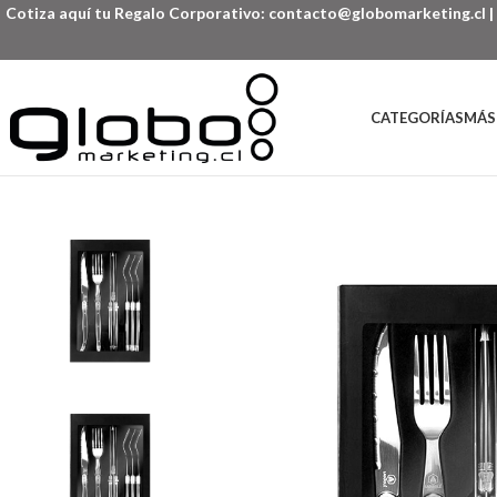
Cotiza aquí tu Regalo Corporativo:
contacto@globomarketing.cl
|
CATEGORÍAS
MÁS