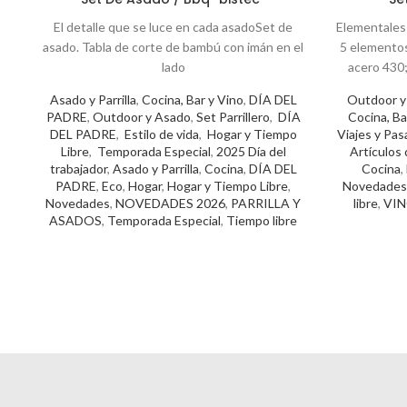
El detalle que se luce en cada asadoSet de
Elementales
asado. Tabla de corte de bambú con imán en el
5 elementos
lado
acero 430;
Asado y Parrilla
,
Cocina, Bar y Vino
,
DÍA DEL
Outdoor y
PADRE
,
Outdoor y Asado
,
Set Parrillero
,
DÍA
Cocina, Ba
DEL PADRE
,
Estilo de vida
,
Hogar y Tiempo
Viajes y Pa
Libre
,
Temporada Especial
,
2025 Día del
Artículos 
trabajador
,
Asado y Parrilla
,
Cocina
,
DÍA DEL
Cocina
,
PADRE
,
Eco
,
Hogar
,
Hogar y Tiempo Libre
,
Novedades
Novedades
,
NOVEDADES 2026
,
PARRILLA Y
libre
,
VIN
ASADOS
,
Temporada Especial
,
Tiempo libre