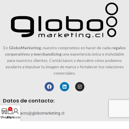
En
GloboMarketing
, nuestro compromiso es hacer de cada
regalos
corporativos y merchandising
una experiencia única e inolvidable
para nuestros clientes. Contáctanos y descubre cómo podemos
ayudarte a impulsar tu imagen de marca y fortalecer tus relaciones
comerciales.
Datos de contacto:
0
contacto@globomarketing.cl
Shop
Cart
My account
228819144