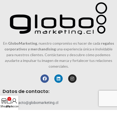
En
GloboMarketing
, nuestro compromiso es hacer de cada
regalos
corporativos y merchandising
una experiencia única e inolvidable
para nuestros clientes. Contáctanos y descubre cómo podemos
ayudarte a impulsar tu imagen de marca y fortalecer tus relaciones
comerciales.
Datos de contacto:
0
contacto@globomarketing.cl
Shop
Cart
My account
228819144