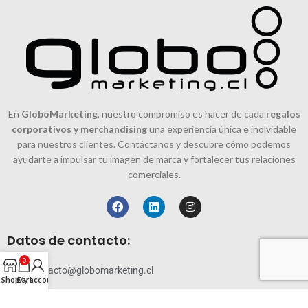
En
GloboMarketing
, nuestro compromiso es hacer de cada
regalos
corporativos y merchandising
una experiencia única e inolvidable
para nuestros clientes. Contáctanos y descubre cómo podemos
ayudarte a impulsar tu imagen de marca y fortalecer tus relaciones
comerciales.
Datos de contacto:
0
contacto@globomarketing.cl
Shop
Cart
My account
228819144