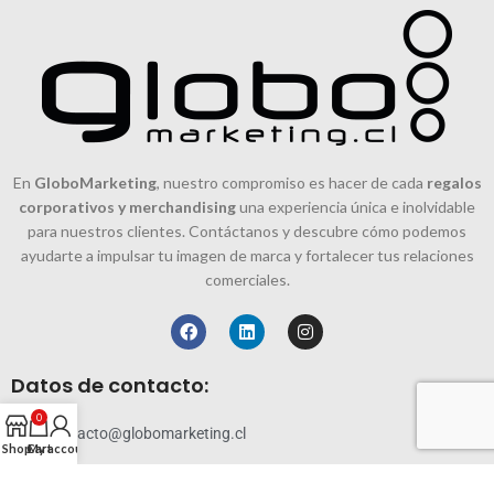
En
GloboMarketing
, nuestro compromiso es hacer de cada
regalos
corporativos y merchandising
una experiencia única e inolvidable
para nuestros clientes. Contáctanos y descubre cómo podemos
ayudarte a impulsar tu imagen de marca y fortalecer tus relaciones
comerciales.
Datos de contacto:
0
contacto@globomarketing.cl
Shop
Cart
My account
228819144