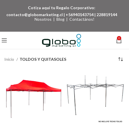
Cotiza aquí tu Regalo Corporativo:
contacto@globomarketing.cl
|
+56940143754
|
228819144
Nosotros
|
Blog
|
Contactános!
0
Inicio
TOLDOS Y QUITASOLES