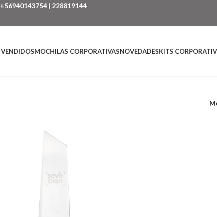
+56940143754
|
228819144
 VENDIDOS
MOCHILAS CORPORATIVAS
NOVEDADES
KITS CORPORATI
M