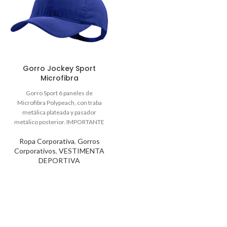
Gorro Jockey Sport
Microfibra
Ropa Corporativa
,
Gorros
Corporativos
,
VESTIMENTA
DEPORTIVA